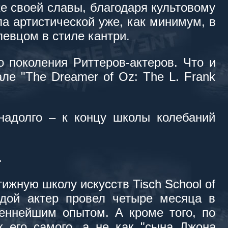
ке своей славы, благодаря культовому
а артистической уже, как минимум, в
певцом в стиле кантри.
 поколения Риттеров-актеров. Что и
ле "The Dreamer of Oz: The L. Frank
надолго – к концу школы колебаний
.
ижную школу искусств Tisch School of
одой актер провел четыре месяца в
ценнейшим опытом. А кроме того, по
к его самого, а не как "сына Джона