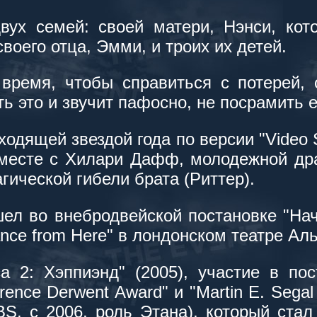
вух семей: своей матери, Нэнси, кот
воего отца, Эмми, и троих их детей.
время, чтобы справиться с потерей, о
ь это и звучит пафосно, не посрамить е
дящей звездой года по версии "Video So
месте с Хилари Дафф, молодежной дра
гической гибели брата (Риттер).
л во внебродвейской постановке "Нача
nce from Here" в лондонском театре Ал
2: Хэппиэнд" (2005), участие в пост
rence Derwent Award" и "Martin E. Seg
BS, с 2006, роль Этана), который ста