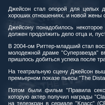
Джейсон стал опорой для целых д
хороших отношениях, и новой жены с
Джейсону понадобилось некоторое 
должен продолжить дело отца и, пуст
В 2004-ом Риттер-младший стал восхо
молодежной драме "Суперзвезда" в
пришлось добиться успеха после тра
На театральную сцену Джейсон выше
премьерном показе пьесы "The Dista
Потом были фильм "Правила секса 
которую актер получил награды "Cla
на телеэкран в сериале "Класс" (C