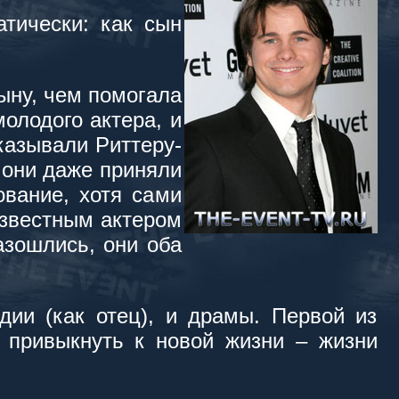
тически: как сын
ыну, чем помогала
олодого актера, и
оказывали Риттеру-
 они даже приняли
ование, хотя сами
известным актером
азошлись, они оба
дии (как отец), и драмы. Первой из
 привыкнуть к новой жизни – жизни