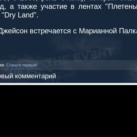
д, а также участие в лентах "Плетены
"Dry Land".
 Джейсон встречается с Марианной Палк
иев.
Станьте первым!
овый комментарий
 или войти:
Email