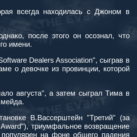
орая всегда находилась с Джоном в
днако, после этого он осознал, что
го имени.
ftware Dealers Association", сыграв в
ме о девочке из провинции, которой
ло августа", а затем сыграл Тима в
ьмейда.
ановке В.Вассерштейн "Третий" (за
al Award"), триумфальное возвращение
л популярен на фоне общего падения