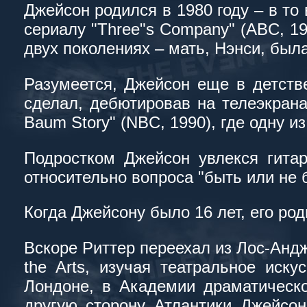
Джейсон родился в 1980 году – в то 
сериалу "Three"s Company" (ABC, 1
двух поколениях – мать, Нэнси, была
Разумеется, Джейсон еще в детстве
сделал, дебютировав на телеэкрана
Baum Story" (NBC, 1990), где одну из
Подростком Джейсон увлекся гита
относительно вопроса "быть или не 
Когда Джейсону было 16 лет, его ро
Вскоре Риттер переехал из Лос-Андж
the Arts, изучая театральное иск
Лондоне, в Академии драматическо
другую сторону Атлантики Джейсон