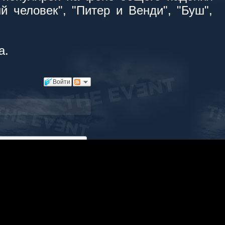
й человек", "Питер и Венди", "Буш",
а.
Войти