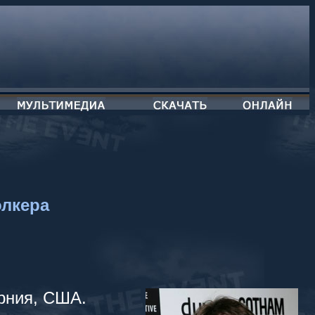
лкера
рния, США.