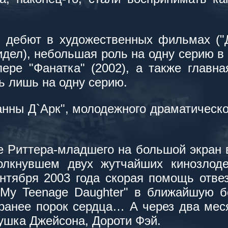
 дебют в художественных фильмах ("Д
дел), небольшая роль на одну серию в 
ере "Фанатка" (2002), а также главна
ь лишь на одну серию.
нны Д`Арк", молодежного драматическо
е Риттера-младшего на большой экран 
олкнувшем двух жутчайших кинозлод
ентября 2003 года скорая помощь отве
g My Teenage Daughter" в ближайшую б
 ранее порок сердца… А через два мес
бушка Джейсона, Дороти Фэй.