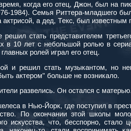
время, когда его отец, Джон, был на пи
976-1984). Семья Риттера-младшего был
 актрисой, а дед, Текс, был известным 
 решил стать представителем третьего
х в 10 лет с небольшой ролью в сериа
 главных ролей играл его отец.
рой и решил стать музыкантом, но не
быть актером" больше не возникало.
дители развелись. Он остался с матерью
елеса в Нью-Йорк, где поступил в прест
усство. По окончании этой школы мол
го искусства, что, бесспорно, стало 
а, наконец-то, стали воспринимать ка