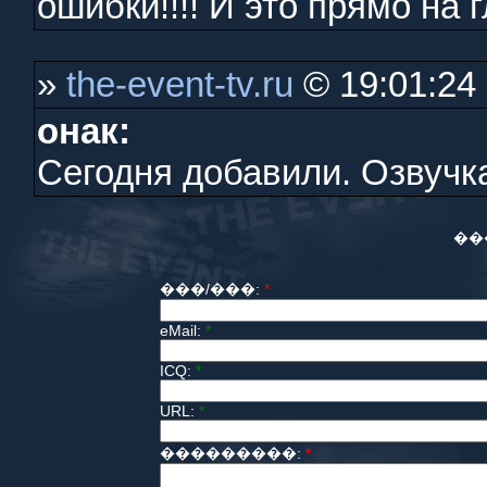
ошибки!!!! И это прямо на 
»
the-event-tv.ru
© 19:01:24
онак:
Сегодня добавили. Озвучка
��
���/���:
*
eMail:
*
ICQ:
*
URL:
*
���������:
*