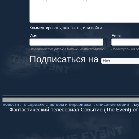
Комментировать, как Гость, или войти:
Имя
Email
Отображается рядом с Вашими комментариями
Недоступен на с
Подписаться на
новости
::
о сериале
::
актеры и персонажи
::
описание серий
::
му
Фантастический телесериал Событие (The Event) от к