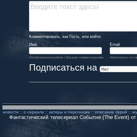
Комментировать, как Гость, или войти:
Имя
Email
Отображается рядом с Вашими комментариями
Недоступен на с
Подписаться на
новости
::
о сериале
::
актеры и персонажи
::
описание серий
::
му
Фантастический телесериал Событие (The Event) от к